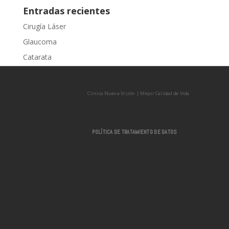
Entradas recientes
Cirugía Láser
Glaucoma
Catarata
Pterigio
Hipermetropía
Clinica Nueva Visión | Mejor Calidad de Vida
POLÍTICA DE TRATAMIENTO DE DATOS