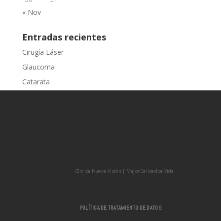
« Nov
Entradas recientes
Cirugía Láser
Glaucoma
Catarata
Pterigio
Hipermetropía
Clinica Nueva Visión | Mejor Calidad de Vida
POLÍTICA DE TRATAMIENTO DE DATOS
Clinica Nueva Visión | Mejor Calidad de Vida
POLÍTICA DE TRATAMIENTO DE DATOS