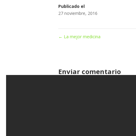
Publicado el
27 noviembre, 2016
←
La mejor medicina
Enviar comentario
Lo siento, debes estar
conectado
para 