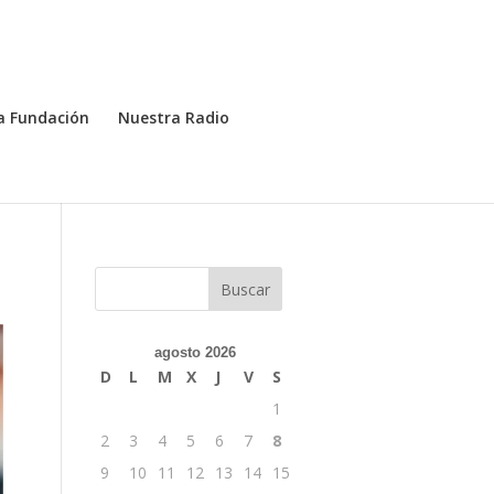
a Fundación
Nuestra Radio
agosto 2026
D
L
M
X
J
V
S
1
2
3
4
5
6
7
8
9
10
11
12
13
14
15