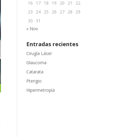
16
17
18
19
20
21
22
23
24
25
26
27
28
29
30
31
« Nov
Entradas recientes
Cirugía Láser
Glaucoma
Catarata
Pterigio
Hipermetropía